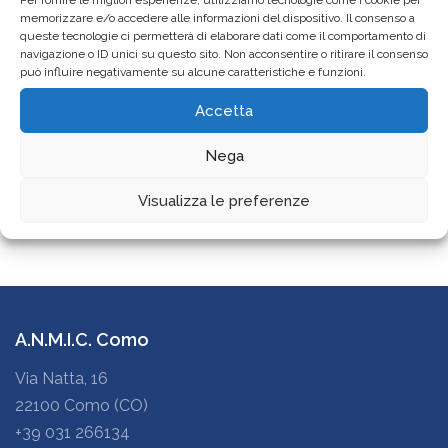
Per fornire le migliori esperienze, utilizziamo tecnologie come i cookie per
memorizzare e/o accedere alle informazioni del dispositivo. Il consenso a
queste tecnologie ci permetterà di elaborare dati come il comportamento di
Archivio News
navigazione o ID unici su questo sito. Non acconsentire o ritirare il consenso
può influire negativamente su alcune caratteristiche e funzioni.
Accetta
Categorie
Nega
Categorie
Visualizza le preferenze
A.N.M.I.C. Como
Via Natta, 16
22100 Como (CO)
+39 031 266134