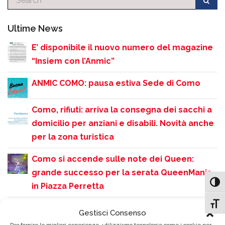
Ultime News
E’ disponibile il nuovo numero del magazine
“Insiem con l’Anmic”
ANMIC COMO: pausa estiva Sede di Como
Como, rifiuti: arriva la consegna dei sacchi a
domicilio per anziani e disabili. Novità anche
per la zona turistica
Como si accende sulle note dei Queen:
grande successo per la serata QueenMania
Attiv
in Piazza Perretta
Attiv
Rinvio dello Screening Uditivo gratuito
Gestisci Consenso
causa ondata di calore