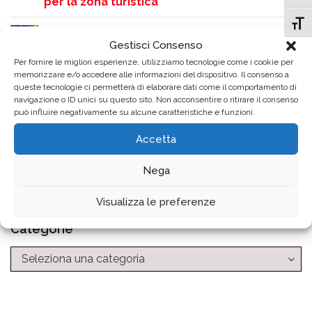
per la zona turistica
Attiv
Como si accende sulle note dei Queen:
Gestisci Consenso
grande successo per la serata QueenMania
Per fornire le migliori esperienze, utilizziamo tecnologie come i cookie per
in Piazza Perretta
memorizzare e/o accedere alle informazioni del dispositivo. Il consenso a
queste tecnologie ci permetterà di elaborare dati come il comportamento di
Rinvio dello Screening Uditivo gratuito
navigazione o ID unici su questo sito. Non acconsentire o ritirare il consenso
può influire negativamente su alcune caratteristiche e funzioni.
causa ondata di calore
Accetta
Archivio News
Nega
Visualizza le preferenze
Categorie
Categorie