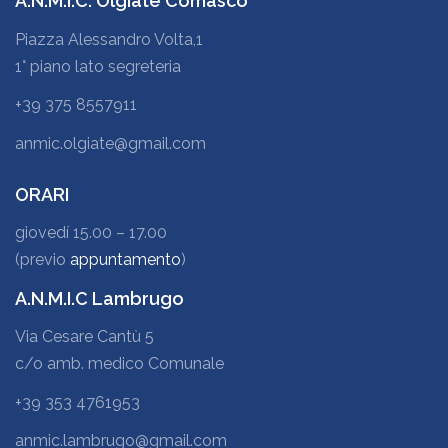
A.N.M.I.C. Olgiate Comasco
Piazza Alessandro Volta,1
1° piano lato segreteria
+39 375 8557911
anmic.olgiate@gmail.com
ORARI
giovedí 15.00 – 17.00
(previo
appuntamento
)
A.N.M.I.C Lambrugo
Via Cesare Cantù 5
c/o amb. medico Comunale
+39 353 4761953
anmic.lambrugo@gmail.com