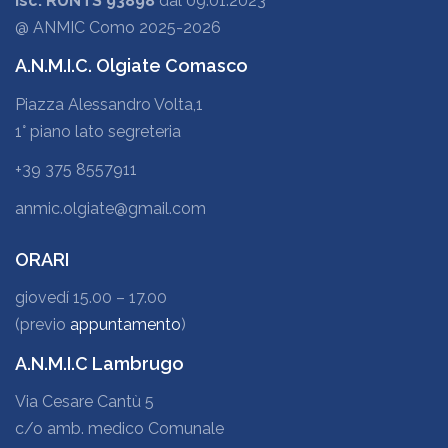
Isc. RUNTS 93898
dal 09.01.2023
@ ANMIC Como 2025-2026
A.N.M.I.C. Olgiate Comasco
Piazza Alessandro Volta,1
1° piano lato segreteria
+39 375 8557911
anmic.olgiate@gmail.com
ORARI
giovedí 15.00 – 17.00
(previo
appuntamento
)
A.N.M.I.C Lambrugo
Via Cesare Cantù 5
c/o amb. medico Comunale