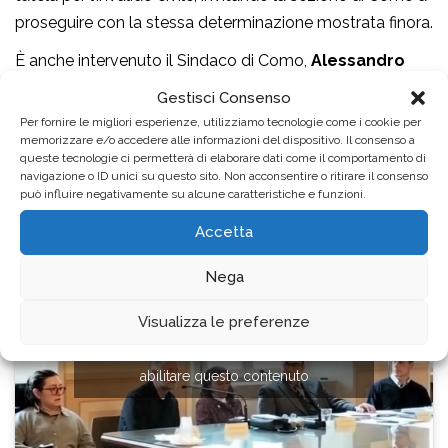
proseguire con la stessa determinazione mostrata finora.
È anche intervenuto il Sindaco di Como,
Alessandro
Rapinese
, che ha portato i saluti della città, definendo
Gestisci Consenso
ANMIC una realtà
“assolutamente fondamentale
Per fornire le migliori esperienze, utilizziamo tecnologie come i cookie per
laddove la Repubblica non raggiunge autonomamente i
memorizzare e/o accedere alle informazioni del dispositivo. Il consenso a
queste tecnologie ci permetterà di elaborare dati come il comportamento di
propri fini”
e ribadendo l’orgoglio dell’amministrazione
navigazione o ID unici su questo sito. Non acconsentire o ritirare il consenso
nell’ospitare un’associazione che mette al centro la
può influire negativamente su alcune caratteristiche e funzioni.
tutela dei più fragili.
Accetta
Nega
Visualizza le preferenze
Fai clic per accettare i cookie marketing e
abilitare questo contenuto