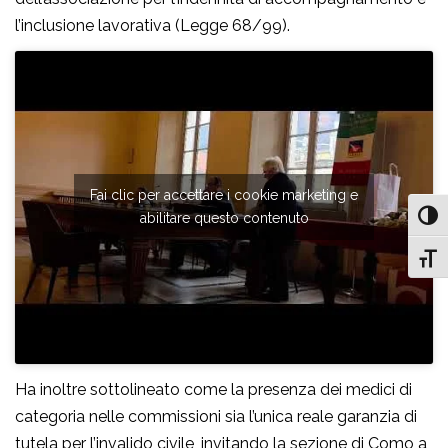
l’inclusione lavorativa (Legge 68/99).
Fai clic per accettare i cookie marketing e
abilitare questo contenuto
Attiv
Attiv
Ha inoltre sottolineato come la presenza dei medici di
categoria nelle commissioni sia l’unica reale garanzia di
tutela per l’invalido civile, invitando la sezione di Como a