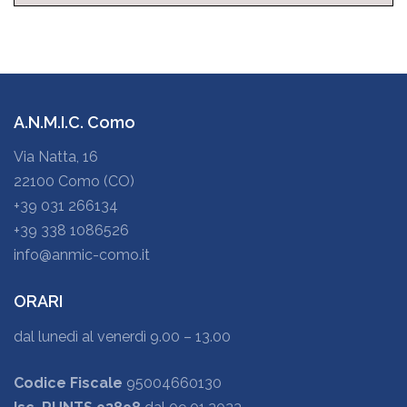
A.N.M.I.C. Como
Via Natta, 16
22100 Como (CO)
+39 031 266134
+39 338 1086526
info@anmic-como.it
ORARI
dal lunedì al venerdì 9.00 – 13.00
Codice Fiscale
95004660130