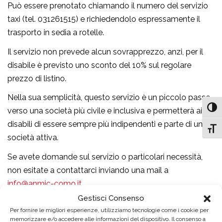
Può essere prenotato chiamando il numero del servizio
taxi (tel. 031261515) e richiedendolo espressamente il
trasporto in sedia a rotelle.
Il servizio non prevede alcun sovrapprezzo, anzi, per il
disabile è previsto uno sconto del 10% sul regolare
prezzo di listino.
Nella sua semplicità, questo servizio è un piccolo passo
Attiv
verso una società più civile e inclusiva e permetterà ai
disabili di essere sempre più indipendenti e parte di una
Attiv
società attiva.
Se avete domande sul servizio o particolari necessità,
non esitate a contattarci inviando una mail a
info@anmic-como.it
Gestisci Consenso
Ringraziamo
Ciao Como
per aver condiviso con noi foto
Per fornire le migliori esperienze, utilizziamo tecnologie come i cookie per
e video.
memorizzare e/o accedere alle informazioni del dispositivo. Il consenso a