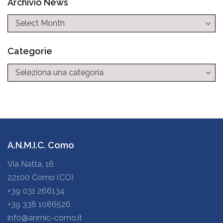
Archivio News
Categorie
Categorie
A.N.M.I.C. Como
Via Natta, 16
22100 Como (CO)
+39 031 266134
+39 338 1086526
info@anmic-como.it