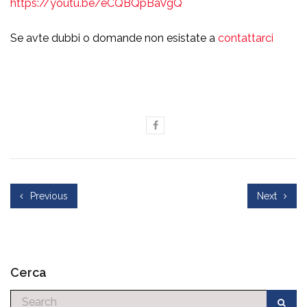
https://youtu.be/eCQBQpBaVgQ
Se avte dubbi o domande non esistate a
contattarci
Previous
Next
Cerca
Cerca