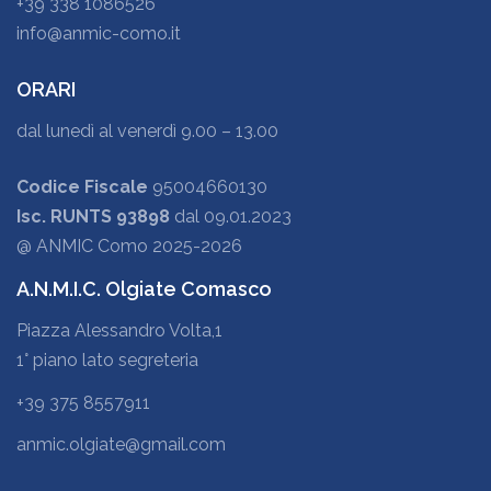
+39 338 1086526
info@anmic-como.it
ORARI
dal lunedì al venerdì 9.00 – 13.00
Codice Fiscale
95004660130
Isc. RUNTS 93898
dal 09.01.2023
@ ANMIC Como 2025-2026
A.N.M.I.C. Olgiate Comasco
Piazza Alessandro Volta,1
1° piano lato segreteria
+39 375 8557911
anmic.olgiate@gmail.com