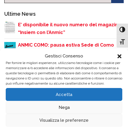
Ultime News
E’ disponibile il nuovo numero del magazine
Attiv
“Insiem con l’Anmic”
Attiv
ANMIC COMO: pausa estiva Sede di Como
Gestisci Consenso
Como, rifiuti: arriva la consegna dei sacchi a
Per fornire le migliori esperienze, utilizziamo tecnologie come i cookie per
domicilio per anziani e disabili. Novità anche
memorizzare e/o accedere alle informazioni del dispositivo. Il consenso a
queste tecnologie ci permetterà di elaborare dati come il comportamento di
per la zona turistica
navigazione o ID unici su questo sito. Non acconsentire o ritirare il consenso
può influire negativamente su alcune caratteristiche e funzioni.
Como si accende sulle note dei Queen:
Accetta
grande successo per la serata QueenMania
in Piazza Perretta
Nega
Rinvio dello Screening Uditivo gratuito
Visualizza le preferenze
causa ondata di calore