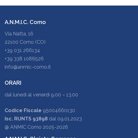
A.N.M.I.C. Como
Via Natta, 16
22100 Como (CO)
+39 031 266134
+39 338 1086526
info@anmic-como.it
ORARI
dal lunedì al venerdì 9.00 – 13.00
Codice Fiscale
95004660130
Isc. RUNTS 93898
dal 09.01.2023
@ ANMIC Como 2025-2026