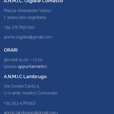
A.N.M.I.C. Olgiate Comasco
Piazza Alessandro Volta,1
1° piano lato segreteria
+39 375 8557911
anmic.olgiate@gmail.com
ORARI
giovedí 15.00 – 17.00
(previo
appuntamento
)
A.N.M.I.C Lambrugo
Via Cesare Cantù 5
c/o amb. medico Comunale
+39 353 4761953
anmic.lambrugo@gmail.com