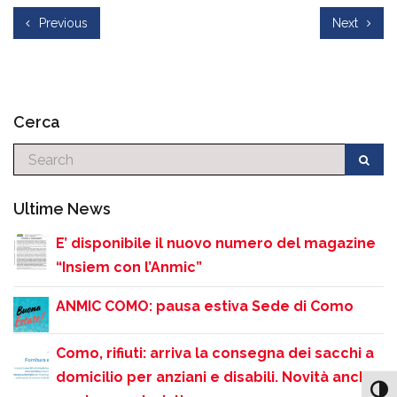
Previous
Next
Cerca
Cerca
Ultime News
E’ disponibile il nuovo numero del magazine
“Insiem con l’Anmic”
ANMIC COMO: pausa estiva Sede di Como
Como, rifiuti: arriva la consegna dei sacchi a
domicilio per anziani e disabili. Novità anche
Attiv