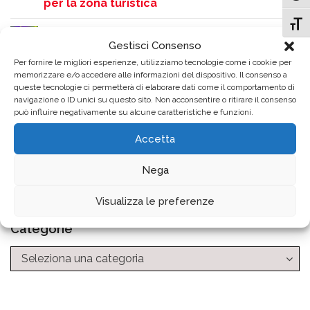
per la zona turistica
Attiv
Como si accende sulle note dei Queen:
Gestisci Consenso
grande successo per la serata QueenMania
Per fornire le migliori esperienze, utilizziamo tecnologie come i cookie per
in Piazza Perretta
memorizzare e/o accedere alle informazioni del dispositivo. Il consenso a
queste tecnologie ci permetterà di elaborare dati come il comportamento di
Rinvio dello Screening Uditivo gratuito
navigazione o ID unici su questo sito. Non acconsentire o ritirare il consenso
può influire negativamente su alcune caratteristiche e funzioni.
causa ondata di calore
Accetta
Archivio News
Nega
Visualizza le preferenze
Categorie
Categorie