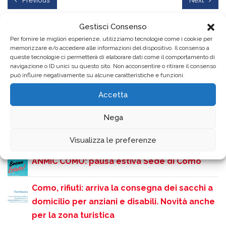
Previous
Next
Gestisci Consenso
Per fornire le migliori esperienze, utilizziamo tecnologie come i cookie per
memorizzare e/o accedere alle informazioni del dispositivo. Il consenso a
Cerca
queste tecnologie ci permetterà di elaborare dati come il comportamento di
navigazione o ID unici su questo sito. Non acconsentire o ritirare il consenso
Cerca
può influire negativamente su alcune caratteristiche e funzioni.
Accetta
Ultime News
Nega
E’ disponibile il nuovo numero del magazine
“Insiem con l’Anmic”
Visualizza le preferenze
ANMIC COMO: pausa estiva Sede di Como
Como, rifiuti: arriva la consegna dei sacchi a
domicilio per anziani e disabili. Novità anche
per la zona turistica