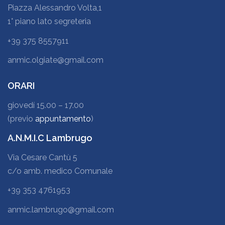
Piazza Alessandro Volta,1
1° piano lato segreteria
+39 375 8557911
anmic.olgiate@gmail.com
ORARI
giovedí 15.00 – 17.00
(previo
appuntamento
)
A.N.M.I.C Lambrugo
Via Cesare Cantù 5
c/o amb. medico Comunale
+39 353 4761953
anmic.lambrugo@gmail.com