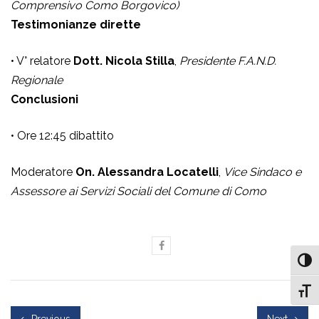
Comprensivo Como Borgovico)
Testimonianze dirette
• V° relatore
Dott. Nicola Stilla
,
Presidente F.A.N.D.
Regionale
Conclusioni
• Ore 12:45 dibattito
Moderatore
On. Alessandra Locatelli
,
Vice Sindaco e
Assessore ai Servizi Sociali del Comune di Como
Attiv
Attiv