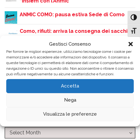
“Insiem con l’Anmic”
ANMIC COMO: pausa estiva Sede di Como
Attiv
Como, rifiuti: arriva la consegna dei sacchi a
Attiv
domicilio per anziani e disabili. Novità anche
Gestisci Consenso
per la zona turistica
Per fornire le migliori esperienze, utilizziamo tecnologie come i cookie per
memorizzare e/o accedere alle informazioni del dispositivo. Il consenso a
Como si accende sulle note dei Queen:
queste tecnologie ci permetterà di elaborare dati come il comportamento di
navigazione o ID unici su questo sito. Non acconsentire o ritirare il consenso
grande successo per la serata QueenMania
può influire negativamente su alcune caratteristiche e funzioni.
in Piazza Perretta
Accetta
Rinvio dello Screening Uditivo gratuito
Nega
causa ondata di calore
Visualizza le preferenze
Archivio News