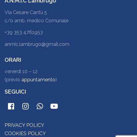
A.N.M.I.C Lambrugo
Via Cesare Cantù 5
c/o amb. medico Comunale
+39 353 4761953
anmic.lambrugo@gmail.com
ORARI
venerdì 10 – 12
(previo
appuntamento
)
SEGUICI
PRIVACY POLICY
COOKIES POLICY