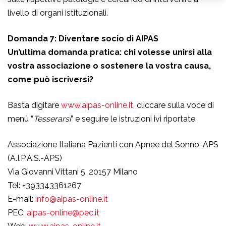
livello di organi istituzionali.
Domanda 7: Diventare socio di AIPAS
Un’ultima domanda pratica: chi volesse unirsi alla
vostra associazione o sostenere la vostra causa,
come può iscriversi?
Basta digitare
www.aipas-online.it
, cliccare sulla voce di
menù “
Tesserarsi
” e seguire le istruzioni ivi riportate.
Associazione Italiana Pazienti con Apnee del Sonno-APS
(A.I.P.A.S.-APS)
Via Giovanni Vittani 5, 20157 Milano
Tel: +393343361267
E-mail:
info@aipas-online.it
PEC:
aipas-online@pec.it