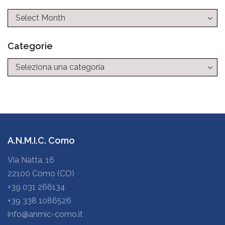
Categorie
Categorie
A.N.M.I.C. Como
Via Natta, 16
22100 Como (CO)
+39 031 266134
+39 338 1086526
info@anmic-como.it