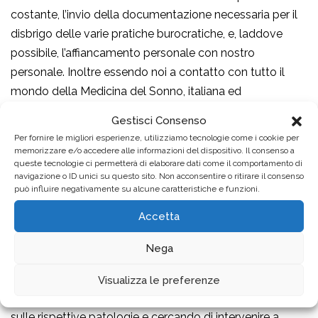
costante, l’invio della documentazione necessaria per il
disbrigo delle varie pratiche burocratiche, e, laddove
possibile, l’affiancamento personale con nostro
personale. Inoltre essendo noi a contatto con tutto il
mondo della Medicina del Sonno, italiana ed
internazionale, forniamo anche tutte le novità
Gestisci Consenso
informative derivanti dai vari convegni e congressi o dai
Per fornire le migliori esperienze, utilizziamo tecnologie come i cookie per
nostri medici.
memorizzare e/o accedere alle informazioni del dispositivo. Il consenso a
queste tecnologie ci permetterà di elaborare dati come il comportamento di
navigazione o ID unici su questo sito. Non acconsentire o ritirare il consenso
Domanda 6: Un messaggio per i soci ANMIC
può influire negativamente su alcune caratteristiche e funzioni.
In che modo le nostre due associazioni possono
Accetta
fare fronte comune per migliorare la qualità della
vita dei cittadini con disabilità o patologie
Nega
croniche?
Visualizza le preferenze
Fornendo sempre un’informazione corretta e aggiornata
sulle rispettive patologie e cercando di intervenire a