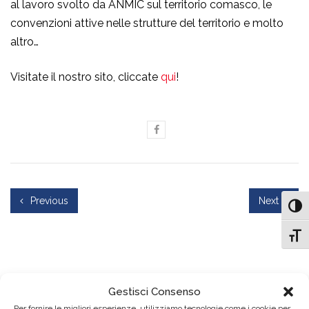
al lavoro svolto da ANMIC sul territorio comasco, le
convenzioni attive nelle strutture del territorio e molto
altro…
Visitate il nostro sito, cliccate
qui
!
Previous
Next
Attiv
Attiv
Cerca
Gestisci Consenso
Cerca
Per fornire le migliori esperienze, utilizziamo tecnologie come i cookie per