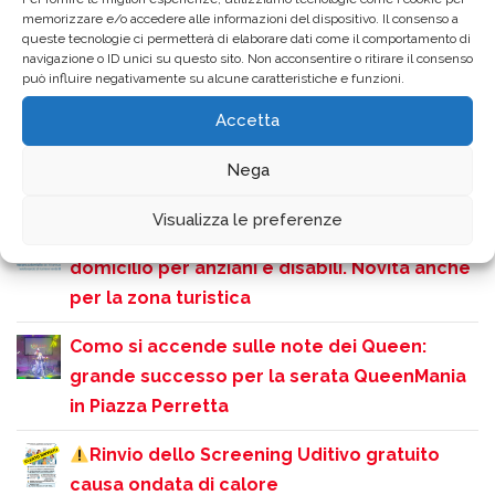
memorizzare e/o accedere alle informazioni del dispositivo. Il consenso a
queste tecnologie ci permetterà di elaborare dati come il comportamento di
Ultime News
navigazione o ID unici su questo sito. Non acconsentire o ritirare il consenso
può influire negativamente su alcune caratteristiche e funzioni.
E’ disponibile il nuovo numero del magazine
Accetta
“Insiem con l’Anmic”
Nega
ANMIC COMO: pausa estiva Sede di Como
Visualizza le preferenze
Como, rifiuti: arriva la consegna dei sacchi a
domicilio per anziani e disabili. Novità anche
per la zona turistica
Como si accende sulle note dei Queen:
grande successo per la serata QueenMania
in Piazza Perretta
Rinvio dello Screening Uditivo gratuito
causa ondata di calore