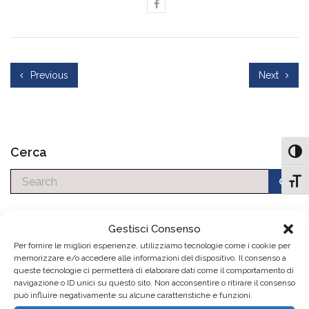
Previous
Next
Cerca
Attiv
Cerca
Attiv
Ultime News
Gestisci Consenso
E’ disponibile il nuovo numero del magazine
Per fornire le migliori esperienze, utilizziamo tecnologie come i cookie per
memorizzare e/o accedere alle informazioni del dispositivo. Il consenso a
“Insiem con l’Anmic”
queste tecnologie ci permetterà di elaborare dati come il comportamento di
navigazione o ID unici su questo sito. Non acconsentire o ritirare il consenso
ANMIC COMO: pausa estiva Sede di Como
può influire negativamente su alcune caratteristiche e funzioni.