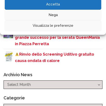
Accetta
Como, rifiuti: arriva la consegna dei sacchi a
domicilio per anziani e disabili. Novità anche
Nega
per la zona turistica
Visualizza le preferenze
Como si accende sulle note dei Queen:
grande successo per la serata QueenMania
in Piazza Perretta
Rinvio dello Screening Uditivo gratuito
causa ondata di calore
Archivio News
Categorie