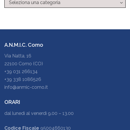
Categorie
A.N.M.I.C. Como
Via Natta, 16
22100 Como (CO)
+39 031 266134
+39 338 1086526
info@anmic-como.it
ORARI
dal lunedì al venerdì 9.00 – 13.00
Codice Fiscale
95004660130