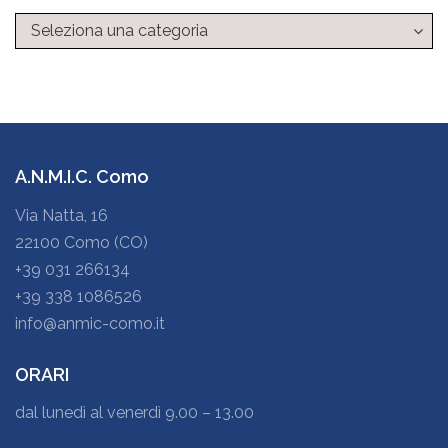
Categorie
A.N.M.I.C. Como
Via Natta, 16
22100 Como (CO)
+39 031 266134
+39 338 1086526
info@anmic-como.it
ORARI
dal lunedì al venerdì 9.00 – 13.00