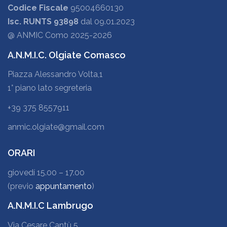
Codice Fiscale
95004660130
Isc. RUNTS 93898
dal 09.01.2023
@ ANMIC Como 2025-2026
A.N.M.I.C. Olgiate Comasco
Piazza Alessandro Volta,1
1° piano lato segreteria
+39 375 8557911
anmic.olgiate@gmail.com
ORARI
giovedí 15.00 – 17.00
(previo
appuntamento
)
A.N.M.I.C Lambrugo
Via Cesare Cantù 5