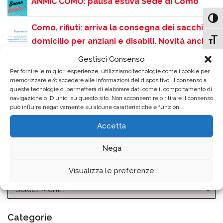
ANMIC COMO: pausa estiva Sede di Como
Attiv
Como, rifiuti: arriva la consegna dei sacchi a
domicilio per anziani e disabili. Novità anche
Attiv
per la zona turistica
Gestisci Consenso
Per fornire le migliori esperienze, utilizziamo tecnologie come i cookie per
Como si accende sulle note dei Queen:
memorizzare e/o accedere alle informazioni del dispositivo. Il consenso a
grande successo per la serata QueenMania
queste tecnologie ci permetterà di elaborare dati come il comportamento di
navigazione o ID unici su questo sito. Non acconsentire o ritirare il consenso
in Piazza Perretta
può influire negativamente su alcune caratteristiche e funzioni.
Rinvio dello Screening Uditivo gratuito
Accetta
causa ondata di calore
Nega
Archivio News
Visualizza le preferenze
Categorie