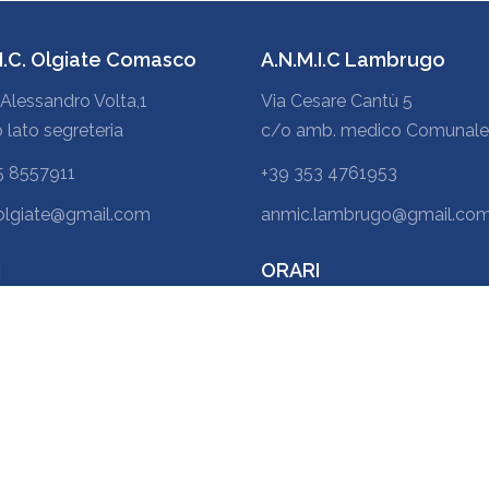
.I.C. Olgiate Comasco
A.N.M.I.C Lambrugo
Alessandro Volta,1
Via Cesare Cantù 5
o lato segreteria
c/o amb. medico Comunale
5 8557911
+39 353 4761953
olgiate@gmail.com
anmic.lambrugo@gmail.co
I
ORARI
 15.00 – 17.00
venerdì 10 – 12
o
appuntamento
)
(previo
appuntamento
)