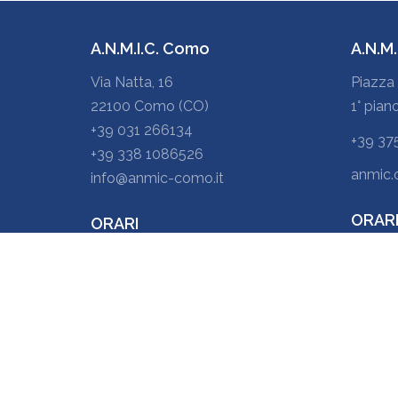
A.N.M.I.C. Como
A.N.M
Via Natta, 16
Piazza 
22100 Como (CO)
1° pian
+39 031 266134
+39 37
+39 338 1086526
anmic.
info@anmic-como.it
ORAR
ORARI
giovedí
dal lunedì al venerdì 9.00 – 13.00
(previ
Codice Fiscale
95004660130
Isc. RUNTS 93898
dal 09.01.2023
@ ANMIC Como 2025-2026