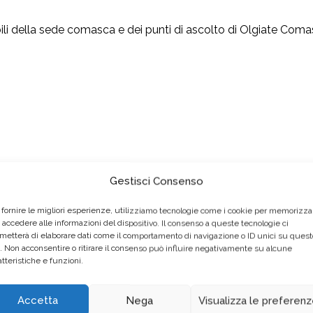
bili della sede comasca e dei punti di ascolto di Olgiate Com
 segnalare la vostra partecipazione entro il 30 gennaio
Gestisci Consenso
er compilare il modulo
 fornire le migliori esperienze, utilizziamo tecnologie come i cookie per memorizza
 accedere alle informazioni del dispositivo. Il consenso a queste tecnologie ci
metterà di elaborare dati come il comportamento di navigazione o ID unici su quest
o. Non acconsentire o ritirare il consenso può influire negativamente su alcune
atteristiche e funzioni.
Accetta
Nega
Visualizza le preferen