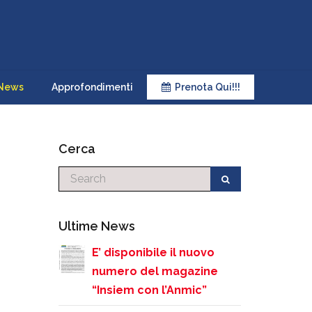
News
Approfondimenti
Prenota Qui!!!
Cerca
Cerca
Ultime News
E’ disponibile il nuovo
numero del magazine
“Insiem con l’Anmic”