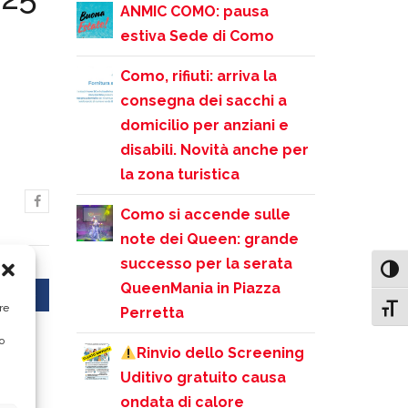
ANMIC COMO: pausa
estiva Sede di Como
Como, rifiuti: arriva la
consegna dei sacchi a
domicilio per anziani e
disabili. Novità anche per
la zona turistica
Como si accende sulle
note dei Queen: grande
successo per la serata
Attiv
QueenMania in Piazza
Next
re
Attiv
Perretta
o
Rinvio dello Screening
Uditivo gratuito causa
ondata di calore