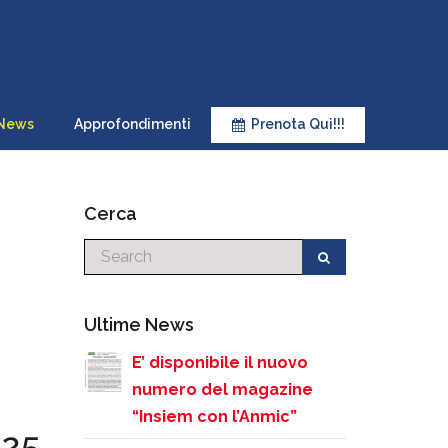
News
Approfondimenti
Prenota Qui!!!
Cerca
Cerca
Ultime News
E’ disponibile il nuovo
numero del magazine
“Insiem con l’Anmic”
025