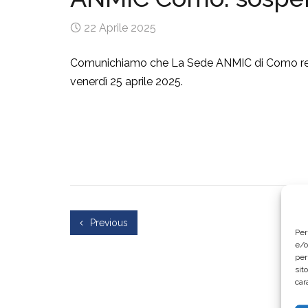
22 Aprile 2025
Comunichiamo che La Sede ANMIC di Como rester
venerdì 25 aprile 2025.
Previous
Per
e/o
per
sit
car