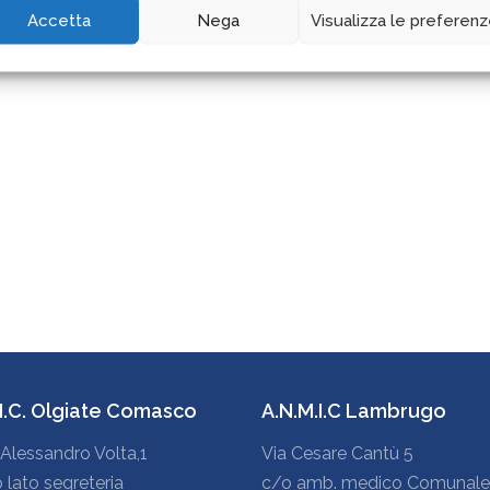
Accetta
Nega
Visualizza le preferen
.I.C. Olgiate Comasco
A.N.M.I.C Lambrugo
Alessandro Volta,1
Via Cesare Cantù 5
o lato segreteria
c/o amb. medico Comunale