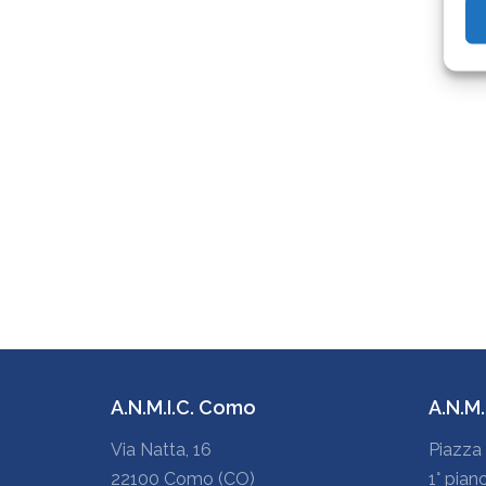
A.N.M.I.C. Como
A.N.M
Via Natta, 16
Piazza 
22100 Como (CO)
1° pian