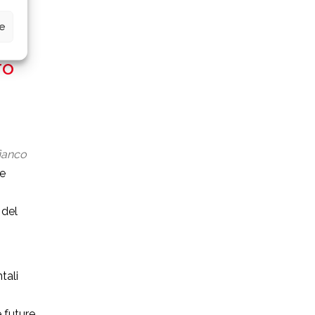
ze
ro
fianco
e
 del
tali
 future.