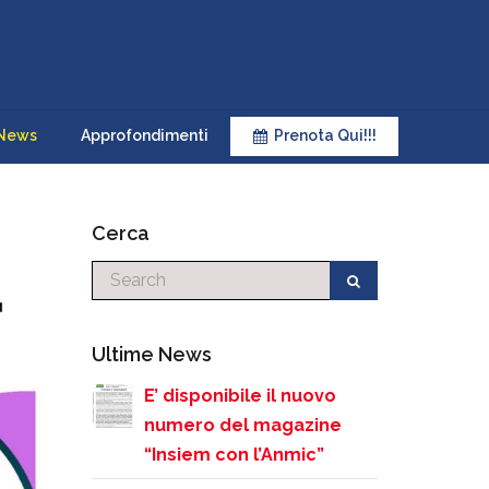
News
Approfondimenti
Prenota Qui!!!
Cerca
Cerca
Ultime News
E’ disponibile il nuovo
numero del magazine
“Insiem con l’Anmic”