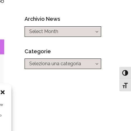
Archivio News
Categorie
Categorie
Attiv
Attiv
re
o