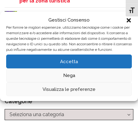
per la zona turistica
Attiv
Como si accende sulle note dei Queen:
Gestisci Consenso
grande successo per la serata QueenMania
Per fornire le migliori esperienze, utilizziamo tecnologie come i cookie per
in Piazza Perretta
memorizzare e/o accedere alle informazioni del dispositivo. Il consenso a
queste tecnologie ci permetterà di elaborare dati come il comportamento di
Rinvio dello Screening Uditivo gratuito
navigazione o ID unici su questo sito. Non acconsentire o ritirare il consenso
può influire negativamente su alcune caratteristiche e funzioni.
causa ondata di calore
Accetta
Archivio News
Nega
Visualizza le preferenze
Categorie
Categorie