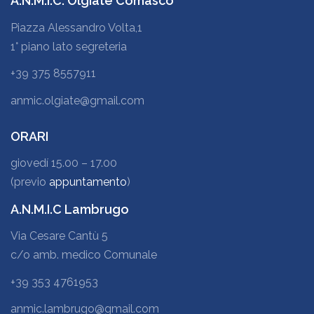
A.N.M.I.C. Olgiate Comasco
Piazza Alessandro Volta,1
1° piano lato segreteria
+39 375 8557911
anmic.olgiate@gmail.com
ORARI
giovedí 15.00 – 17.00
(previo
appuntamento
)
A.N.M.I.C Lambrugo
Via Cesare Cantù 5
c/o amb. medico Comunale
+39 353 4761953
anmic.lambrugo@gmail.com