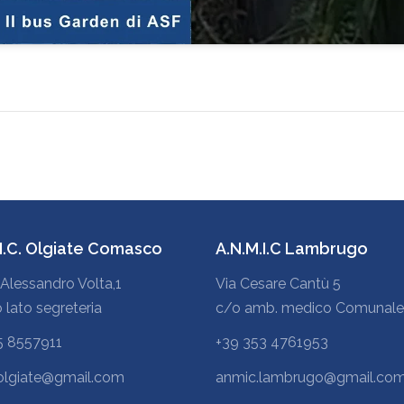
.I.C. Olgiate Comasco
A.N.M.I.C Lambrugo
Alessandro Volta,1
Via Cesare Cantù 5
o lato segreteria
c/o amb. medico Comunale
5 8557911
+39 353 4761953
olgiate@gmail.com
anmic.lambrugo@gmail.co