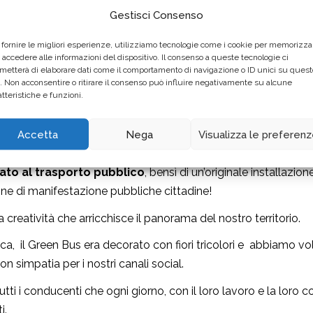
 aggiunto è rappresentato dagli autisti. Abbiamo riscontrato 
Gestisci Consenso
ontezza nel gestire la pedana e nell’accogliere i passeggeri co
 fornire le migliori esperienze, utilizziamo tecnologie come i cookie per memorizza
 accedere alle informazioni del dispositivo. Il consenso a queste tecnologie ci
co inclusivo e su personale così preparato rende la nostra co
metterà di elaborare dati come il comportamento di navigazione o ID unici su quest
o. Non acconsentire o ritirare il consenso può influire negativamente su alcune
atteristiche e funzioni.
us”
Accetta
Nega
Visualizza le preferen
us”: un autobus interamente ricoperto di piante e fiori colora
cato al trasporto pubblico
, bensì di un’originale installazion
ne di manifestazione pubbliche cittadine!
a creatività che arricchisce il panorama del nostro territorio.
ca, il Green Bus era decorato con fiori tricolori e abbiamo vo
con simpatia per i nostri canali social.
i i conducenti che ogni giorno, con il loro lavoro e la loro co
i.