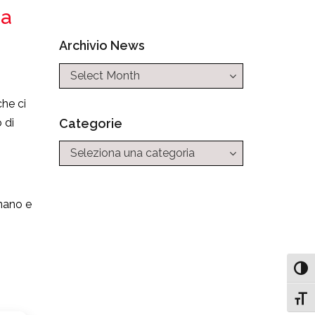
ea
Archivio News
che ci
Categorie
 di
Categorie
onano e
Attiv
Attiv