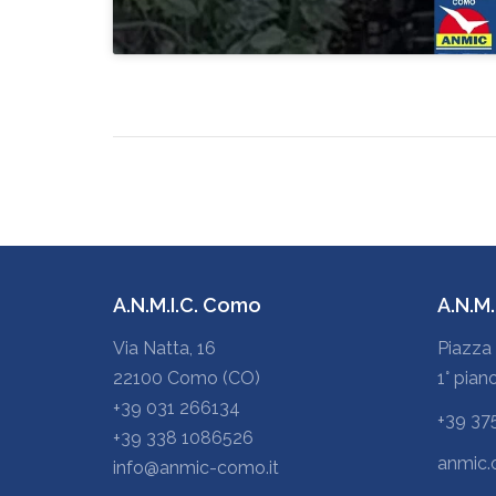
A.N.M.I.C. Como
A.N.M
Via Natta, 16
Piazza 
22100 Como (CO)
1° pian
+39 031 266134
+39 37
+39 338 1086526
anmic.
info@anmic-como.it