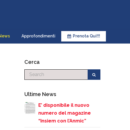
News
Approfondimenti
Prenota Qui!!!
Cerca
Cerca
Ultime News
E’ disponibile il nuovo
numero del magazine
“Insiem con l’Anmic”