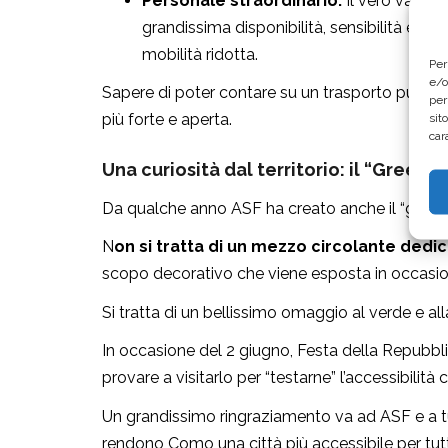
Personale straordinario:
Il vero valore
grandissima disponibilità, sensibilità e pr
mobilità ridotta.
Per
e/o
Sapere di poter contare su un trasporto pubbli
per
più forte e aperta.
sit
car
Una curiosità dal territorio: il “Green B
Da qualche anno ASF ha creato anche il “green B
N
on si tratta di un mezzo circolante dedi
scopo decorativo che viene esposta in occasio
Si tratta di un bellissimo omaggio al verde e all
In occasione del 2 giugno, Festa della Repubbli
provare a visitarlo per “testarne” l’accessibilità 
Un grandissimo ringraziamento va ad ASF e a tutt
rendono Como una città più accessibile per tutt