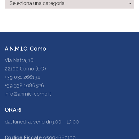
Categorie
A.N.M.I.C. Como
Via Natta, 16
22100 Como (CO)
+39 031 266134
+39 338 1086526
info@anmic-como.it
ORARI
dal lunedì al venerdì 9.00 – 13.00
Codice Fiscale
95004660130