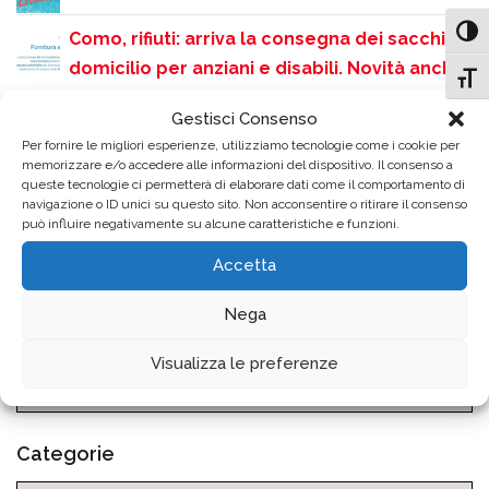
Attiv
Como, rifiuti: arriva la consegna dei sacchi a
domicilio per anziani e disabili. Novità anche
Attiv
per la zona turistica
Gestisci Consenso
Como si accende sulle note dei Queen:
Per fornire le migliori esperienze, utilizziamo tecnologie come i cookie per
memorizzare e/o accedere alle informazioni del dispositivo. Il consenso a
grande successo per la serata QueenMania
queste tecnologie ci permetterà di elaborare dati come il comportamento di
in Piazza Perretta
navigazione o ID unici su questo sito. Non acconsentire o ritirare il consenso
può influire negativamente su alcune caratteristiche e funzioni.
Rinvio dello Screening Uditivo gratuito
Accetta
causa ondata di calore
Nega
Archivio News
Visualizza le preferenze
Categorie