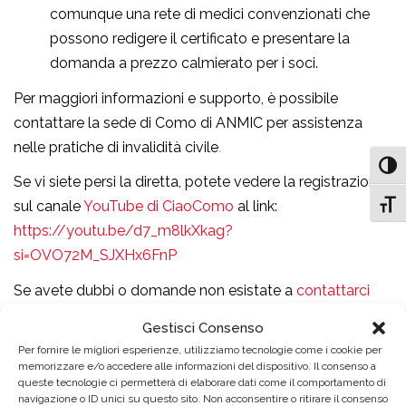
comunque una rete di medici convenzionati che
possono redigere il certificato e presentare la
domanda a prezzo calmierato per i soci.
Per maggiori informazioni e supporto, è possibile
contattare la sede di Como di ANMIC per assistenza
nelle pratiche di invalidità civile
.
Attiv
Se vi siete persi la diretta, potete vedere la registrazione
sul canale
YouTube di CiaoComo
al link:
Attiv
https://youtu.be/d7_m8lkXkag?
si=OVO72M_SJXHx6FnP
Se avete dubbi o domande non esistate a
contattarci
Gestisci Consenso
Per fornire le migliori esperienze, utilizziamo tecnologie come i cookie per
memorizzare e/o accedere alle informazioni del dispositivo. Il consenso a
queste tecnologie ci permetterà di elaborare dati come il comportamento di
navigazione o ID unici su questo sito. Non acconsentire o ritirare il consenso