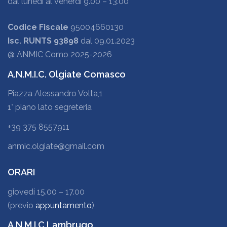
dal lunedì al venerdì 9.00 – 13.00
Codice Fiscale
95004660130
Isc. RUNTS 93898
dal 09.01.2023
@ ANMIC Como 2025-2026
A.N.M.I.C. Olgiate Comasco
Piazza Alessandro Volta,1
1° piano lato segreteria
+39 375 8557911
anmic.olgiate@gmail.com
ORARI
giovedí 15.00 – 17.00
(previo
appuntamento
)
A.N.M.I.C Lambrugo