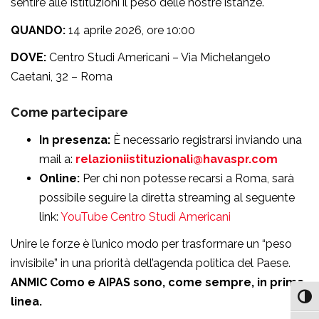
sentire alle Istituzioni il peso delle nostre istanze.
QUANDO:
14 aprile 2026, ore 10:00
DOVE:
Centro Studi Americani – Via Michelangelo
Caetani, 32 – Roma
Come partecipare
In presenza:
È necessario registrarsi inviando una
mail a:
relazioniistituzionali@havaspr.com
Online:
Per chi non potesse recarsi a Roma, sarà
possibile seguire la diretta streaming al seguente
link:
YouTube Centro Studi Americani
Unire le forze è l’unico modo per trasformare un “peso
invisibile” in una priorità dell’agenda politica del Paese.
ANMIC Como e AIPAS sono, come sempre, in prima
Attiv
linea.