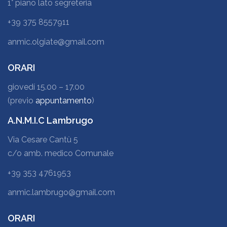
1° piano lato segreteria
+39 375 8557911
anmic.olgiate@gmail.com
ORARI
giovedí 15.00 – 17.00
(previo
appuntamento
)
A.N.M.I.C Lambrugo
Via Cesare Cantù 5
c/o amb. medico Comunale
+39 353 4761953
anmic.lambrugo@gmail.com
ORARI