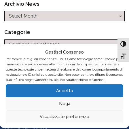
Archivio News
Categorie
Categorie
Attiv
Gestisci Consenso
Attiv
Per fornire le migliori esperienze, utilizziamo tecnologie come i cookie per
memorizzare e/o accedere alle informazioni del dispositivo. Il consenso a
queste tecnologie ci permetterà di elaborare dati come il comportamento di
navigazione o ID unici su questo sito. Non acconsentire o ritirare il consenso
può influire negativamente su alcune caratteristiche e funzioni.
A.N.M.I.C. Como
Accetta
Via Natta, 16
Nega
22100 Como (CO)
+39 031 266134
Visualizza le preferenze
+39 338 1086526
info@anmic-como.it